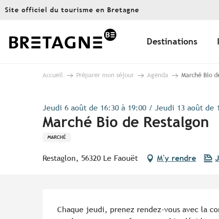
Aller
Site officiel du tourisme en Bretagne
au
contenu
principal
Destinations
Accueil
Préparer mon séjour
Agenda
Marché Bio d
Jeudi 6 août de 16:30 à 19:00 / Jeudi 13 août de 1
Marché Bio de Restalgon
MARCHÉ
Restaglon, 56320 Le Faouët
M'y rendre
J
Description
Chaque jeudi, prenez rendez-vous avec la convi