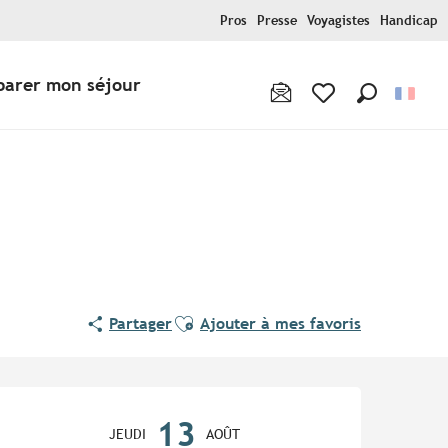
Pros
Presse
Voyagistes
Handicap
parer mon séjour
Recherche
Voir les favoris
Ajouter aux favoris
Partager
Ajouter à mes favoris
Ouverture et coordonnées
13
JEUDI
AOÛT