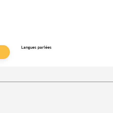
Langues parlées
Langues parlées