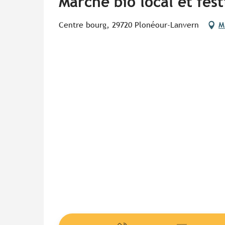
Marché bio local et fest
Centre bourg, 29720 Plonéour-Lanvern
M