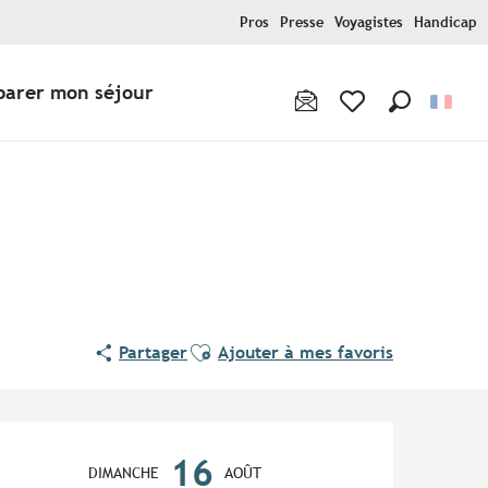
Pros
Presse
Voyagistes
Handicap
parer mon séjour
Recherche
Voir les favoris
Ajouter aux favoris
Partager
Ajouter à mes favoris
Ouverture et coordonnées
16
DIMANCHE
AOÛT