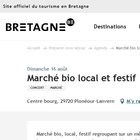
Aller
Site officiel du tourisme en Bretagne
au
contenu
principal
Destinations
Accueil
Préparer mon séjour
Agenda
Marché bio lo
Dimanche 16 août
Marché bio local et festif
CONCERT
MARCHÉ
Centre bourg, 29720 Plonéour-Lanvern
M'y r
Description
Marché bio, local, festif regroupant sur un mê