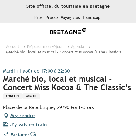
Aller
Site officiel du tourisme en Bretagne
au
contenu
Pros
Presse
Voyagistes
Handicap
principal
Accueil
Préparer mon séjour
Agenda
Marché bio, local et musical - Concert Miss Kocoa & The Classic’s
Mardi 11 août de 17:00 à 22:30
Marché bio, local et musical -
Concert Miss Kocoa & The Classic’s
CONCERT
MARCHÉ
Place de la République, 29790 Pont-Croix
M'y rendre
J'y vais en train !
Ajouter aux favoris
Partager