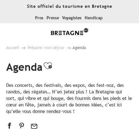
Aller
Site officiel du tourisme en Bretagne
au
contenu
Pros
Presse
Voyagistes
Handicap
principal
Accueil
Préparer mon séjour
Agenda
Agenda
Ajouter aux favoris
Des concerts, des festivals, des expos, des fest-noz, des
randos, des régates… N’en jetez plus ! La Bretagne qui
sort, qui vibre et qui bouge, des fourmis dans les pieds et le
cœur en fête, jamais à court de bonnes idées, c’est ici
qu’elle vous donne rendez-vous !