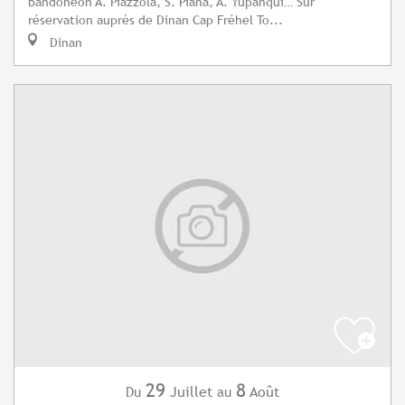
bandonéon A. Piazzola, S. Piana, A. Yupanqui… Sur
réservation auprès de Dinan Cap Fréhel To...
Dinan
29
8
Juillet
Août
Du
au