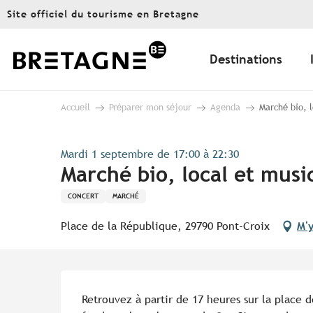
Aller
Site officiel du tourisme en Bretagne
au
contenu
principal
Destinations
Accueil
Préparer mon séjour
Agenda
Marché bio, 
Mardi 1 septembre de 17:00 à 22:30
Marché bio, local et mus
CONCERT
MARCHÉ
Place de la République, 29790 Pont-Croix
M'
Description
Retrouvez à partir de 17 heures sur la place d