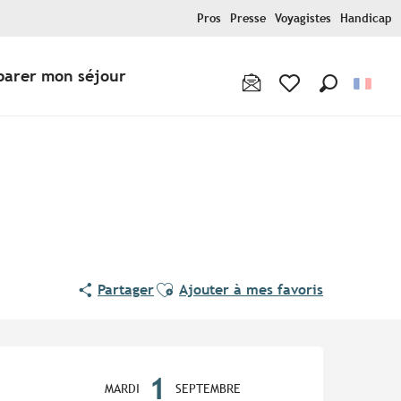
Pros
Presse
Voyagistes
Handicap
parer mon séjour
Recherche
Voir les favoris
Ajouter aux favoris
Partager
Ajouter à mes favoris
Ouverture et coordonnées
1
MARDI
SEPTEMBRE