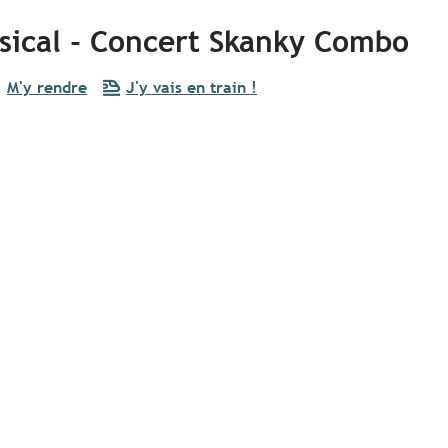
usical - Concert Skanky Combo
M'y rendre
J'y vais en train !