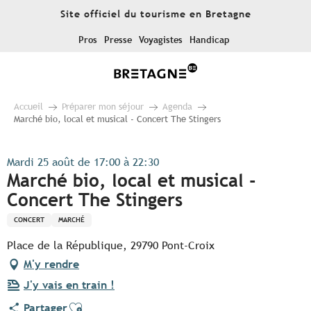
Aller
Site officiel du tourisme en Bretagne
au
contenu
Pros
Presse
Voyagistes
Handicap
principal
Accueil
Préparer mon séjour
Agenda
Marché bio, local et musical - Concert The Stingers
Mardi 25 août de 17:00 à 22:30
Marché bio, local et musical -
Concert The Stingers
CONCERT
MARCHÉ
Place de la République, 29790 Pont-Croix
M'y rendre
J'y vais en train !
Ajouter aux favoris
Partager