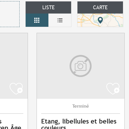
LISTE
CARTE
Terminé
s
Etang, libellules et belles
yen Âge
couleurs