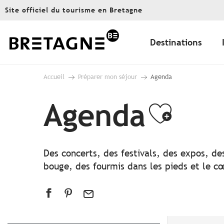
Aller
Site officiel du tourisme en Bretagne
au
contenu
principal
Destinations
Accueil
Préparer mon séjour
Agenda
Agenda
Ajout
Des concerts, des festivals, des expos, de
bouge, des fourmis dans les pieds et le cœ