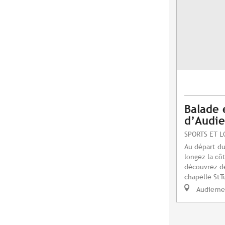
Balade 
d’Audi
SPORTS ET L
Au départ du
longez la cô
découvrez de
chapelle StTu
Audierne