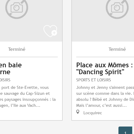
Terminé
Terminé
en baie
Place aux Mômes 
erne
"Dancing Spirit"
OISIRS
SPORTS ET LOISIRS
 port de Ste-Evette, vous
Johnny et Jenny s'aiment pa
te sauvage du Cap-Sizun et
sur scène comme dans la vie.
s paysages insoupçonnés : la
absolu ? Bébé et Johnny de Di
gen, l’Ile aux Vach...
Mais l’amour, c’est aussi...
Locquirec
1