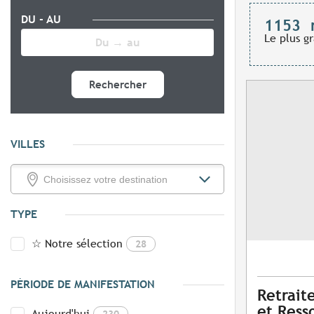
DU - AU
1153
Le plus g
Rechercher
VILLES
TYPE
☆ Notre sélection
28
PÉRIODE DE MANIFESTATION
Retrait
et Ress
Aujourd'hui
230