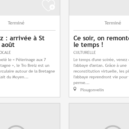
Terminé
Terminé
z : arrivée à St
Ce soir, on remont
7 août
le temps !
LOCALE
CULTURELLE
pelé le « Pèlerinage aux 7
Le temps d'une soirée, venez 
tagne », le Tro Breiz est un
l'abbaye d'antan. Grâce à une
irculaire autour de la Bretagne
reconstitution virtuelle, les p
lait du Moyen...
l'abbaye reprendront vie pour
perme...
Plougonvelin