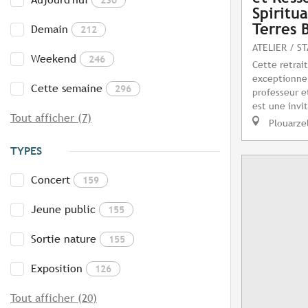
Spiritu
Terres 
Demain
212
ATELIER / S
Weekend
246
Cette retrai
exceptionnel
Cette semaine
296
professeur e
est une invit
Tout afficher (7)
Plouarze
TYPES
Concert
159
Jeune public
155
Sortie nature
155
Exposition
126
Tout afficher (20)