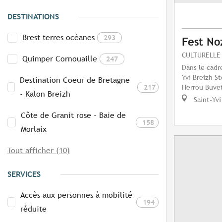
DESTINATIONS
Brest terres océanes
293
Fest No
CULTURELLE
Quimper Cornouaille
247
Dans le cadre
Yvi Breizh S
Destination Coeur de Bretagne
217
Herrou Buvet
- Kalon Breizh
Saint-Yvi
Côte de Granit rose - Baie de
158
Morlaix
Tout afficher (10)
SERVICES
Accès aux personnes à mobilité
194
réduite