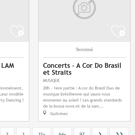
Terminé
: LAM
Concerts - A Cor Do Brasil
et Straits
MUSIQUE
ssionnément,
20h - 1ère partie : A cor do Brasil Duo de
 Leur modèle
musique brésilienne qui saura vous
rty Dancing !
emmener au soleil ! Les grands standards
de la bossa nova et de la sam...
Guilvinec
2
3
32+
64+
97
❯
❯❯