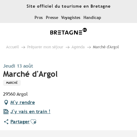
Aller
Site officiel du tourisme en Bretagne
au
contenu
Pros
Presse
Voyagistes
Handicap
principal
Accueil
Préparer mon séjour
Agenda
Marché d'Argol
Jeudi 13 août
Marché d'Argol
MARCHÉ
29560 Argol
M'y rendre
J'y vais en train !
Ajouter aux favoris
Partager