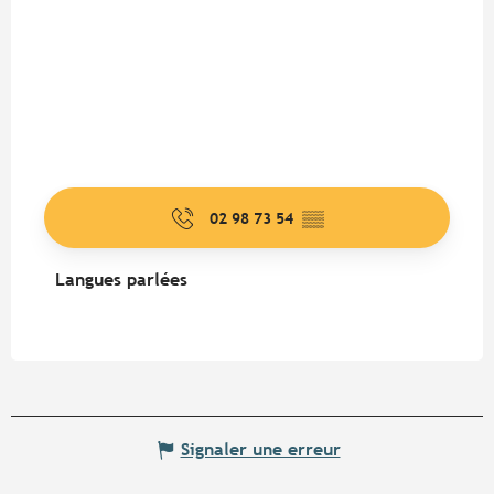
02 98 73 54
▒▒
Langues parlées
Langues parlées
Signaler une erreur