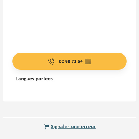
02 98 73 54
▒▒
Langues parlées
Langues parlées
Signaler une erreur