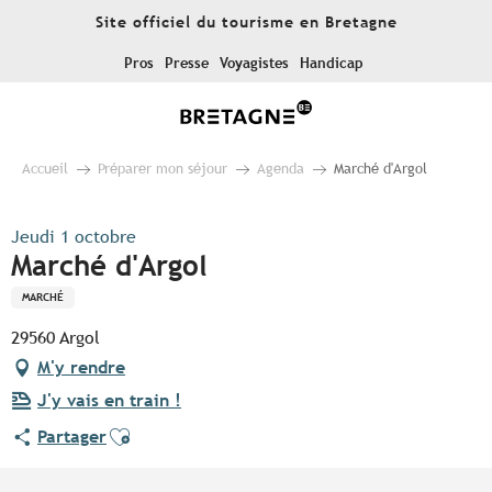
Aller
Site officiel du tourisme en Bretagne
au
contenu
Pros
Presse
Voyagistes
Handicap
principal
Accueil
Préparer mon séjour
Agenda
Marché d'Argol
Jeudi 1 octobre
Marché d'Argol
MARCHÉ
29560 Argol
M'y rendre
J'y vais en train !
Ajouter aux favoris
Partager