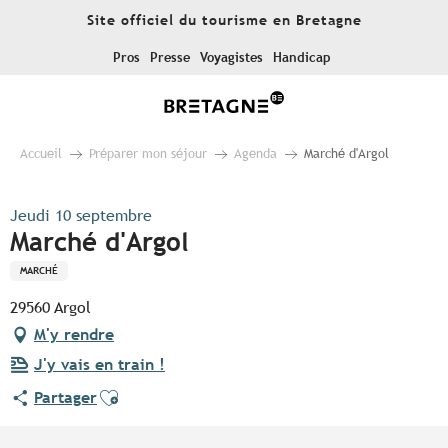
Aller
Site officiel du tourisme en Bretagne
au
contenu
Pros
Presse
Voyagistes
Handicap
principal
Accueil
Préparer mon séjour
Agenda
Marché d'Argol
Jeudi 10 septembre
Marché d'Argol
MARCHÉ
29560 Argol
M'y rendre
J'y vais en train !
Ajouter aux favoris
Partager