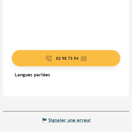
02 98 73 54
▒▒
Langues parlées
Langues parlées
Signaler une erreur