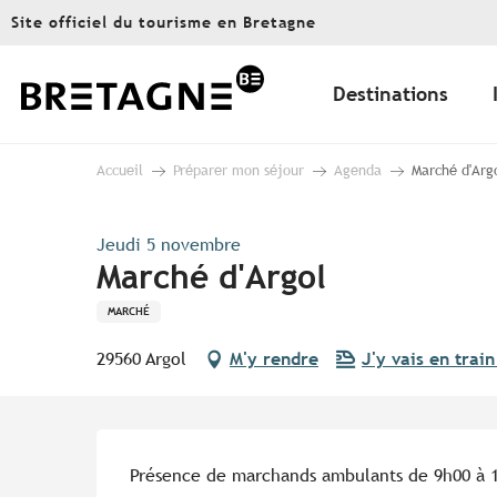
Aller
Site officiel du tourisme en Bretagne
au
contenu
principal
Destinations
Accueil
Préparer mon séjour
Agenda
Marché d'Arg
Jeudi 5 novembre
Marché d'Argol
MARCHÉ
29560 Argol
M'y rendre
J'y vais en train
Description
Présence de marchands ambulants de 9h00 à 