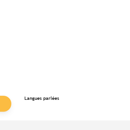
Langues parlées
Langues parlées