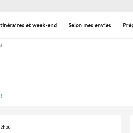
Itinéraires et week-end
Selon mes envies
Pré
ol
 !
12h00