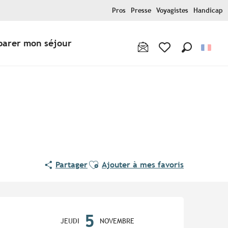
Pros
Presse
Voyagistes
Handicap
parer mon séjour
Recherche
Voir les favoris
Ajouter aux favoris
Partager
Ajouter à mes favoris
Ouverture et coordonnées
5
JEUDI
NOVEMBRE