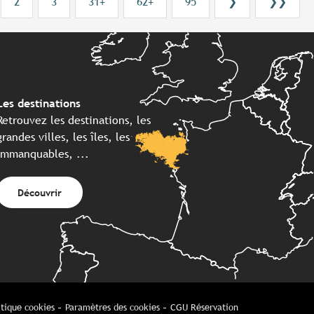
2
3
31+
62+
95
❯
❯❯
Les destinations
Retrouvez les destinations, les
grandes villes, les îles, les
immanquables, ...
Découvrir
itique cookies
Paramètres des cookies
CGU Réservation