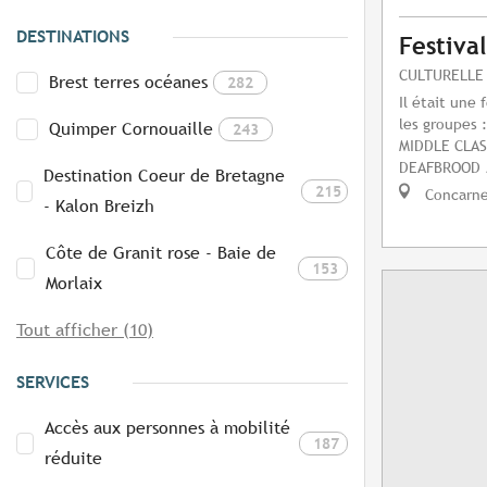
DESTINATIONS
Festiva
CULTURELLE
Brest terres océanes
282
Il était une 
les groupes
Quimper Cornouaille
243
MIDDLE CLA
DEAFBROOD /
Destination Coeur de Bretagne
215
Concarn
- Kalon Breizh
Côte de Granit rose - Baie de
153
Morlaix
Tout afficher (10)
SERVICES
Accès aux personnes à mobilité
187
réduite