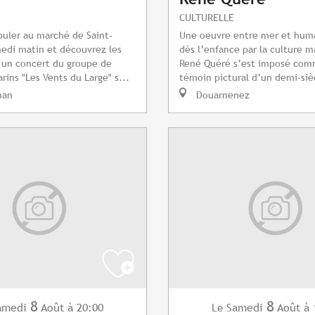
CULTURELLE
uler au marché de Saint-
Une oeuvre entre mer et huma
edi matin et découvrez les
dès l’enfance par la culture m
 un concert du groupe de
René Quéré s’est imposé com
rins "Les Vents du Large" s...
témoin pictural d’un demi-sièc
nan
Douarnenez
8
8
amedi
Août
à 20:00
Samedi
Août
à 
Le