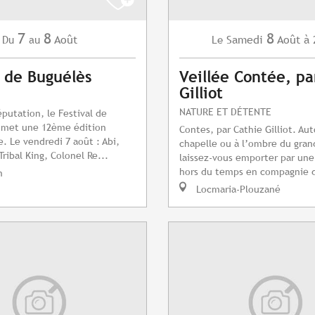
7
8
8
Août
Samedi
Août
à 
Du
au
Le
l de Buguélès
Veillée Contée, pa
Gilliot
NATURE ET DÉTENTE
éputation, le Festival de
omet une 12ème édition
Contes, par Cathie Gilliot. Aut
e. Le vendredi 7 août : Abi,
chapelle ou à l’ombre du gran
Tribal King, Colonel Re...
laissez-vous emporter par un
hors du temps en compagnie d
n
Locmaria-Plouzané