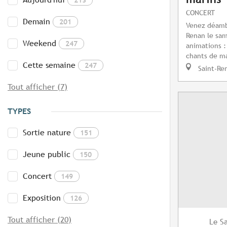
CONCERT
Demain
201
Venez déamb
Renan le sam
Weekend
247
animations :
chants de ma
Cette semaine
247
Saint-Re
Tout afficher (7)
TYPES
Sortie nature
151
Jeune public
150
Concert
149
Exposition
126
Tout afficher (20)
S
Le