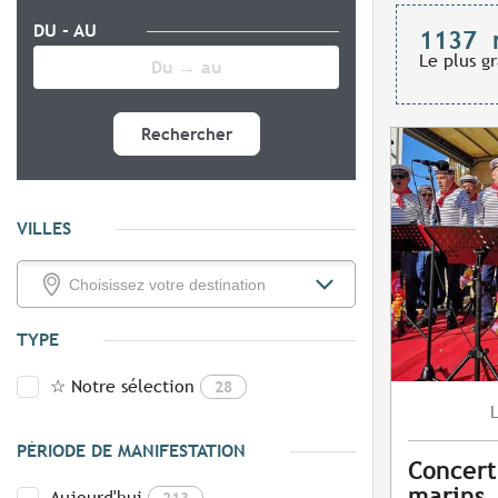
DU - AU
1137
Le plus g
Rechercher
VILLES
TYPE
☆ Notre sélection
28
PÉRIODE DE MANIFESTATION
Concert
marins
Aujourd'hui
213