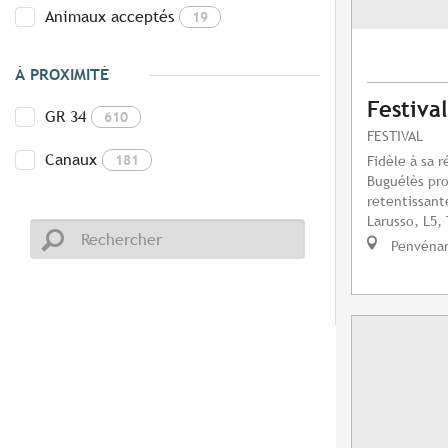
Animaux acceptés
19
À PROXIMITÉ
Festiva
GR 34
610
FESTIVAL
Canaux
181
Fidèle à sa r
Buguélès pr
retentissant
Larusso, L5, 
Penvéna