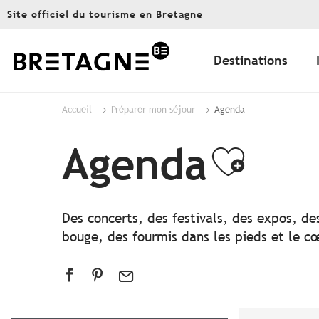
Aller
Site officiel du tourisme en Bretagne
au
contenu
principal
Destinations
Accueil
Préparer mon séjour
Agenda
Agenda
Ajout
Des concerts, des festivals, des expos, de
bouge, des fourmis dans les pieds et le cœ