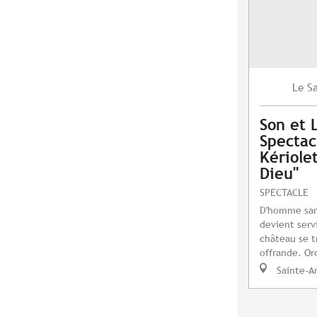
S
Le
Son et 
Spectac
Kériole
Dieu"
SPECTACLE
D'homme sans 
devient serv
château se t
offrande. Or
Sainte-A