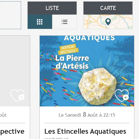
LISTE
CARTE
8
oût
Samedi
Août
à 22:15
Le
spective
Les Etincelles Aquatiques