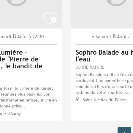
8
8
amedi
Août
à 22:30
Samedi
Août
à 
Le
Lumière -
Sophro Balade au f
le "Pierre de
l'eau
t, le bandit de
SORTIE NATURE
Sophro Balade au fil de l'eau 
verdoyant Une parenthèse po
soin de soi lors d'une courte 
foi ni loi, Pierre de Kérilet
rythme de votre souffle. 5...
iteur des plus pauvres. Son
Saint-Nicolas-du-Pélem
ransforme en refuge, sa vie en
donné prêtr...
nne-d'Auray