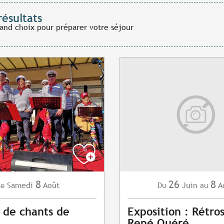
résultats
rand choix pour préparer votre séjour
8
26
8
Samedi
Août
Juin
A
Le
Du
au
 de chants de
Exposition : Rétro
René Quéré