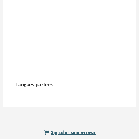
Langues parlées
Langues parlées
Signaler une erreur