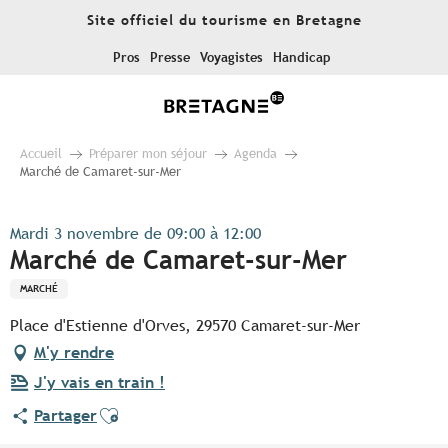
Aller
Site officiel du tourisme en Bretagne
au
contenu
Pros
Presse
Voyagistes
Handicap
principal
Accueil
Préparer mon séjour
Agenda
Marché de Camaret-sur-Mer
Mardi 3 novembre de 09:00 à 12:00
Marché de Camaret-sur-Mer
MARCHÉ
Place d'Estienne d'Orves, 29570 Camaret-sur-Mer
M'y rendre
J'y vais en train !
Ajouter aux favoris
Partager