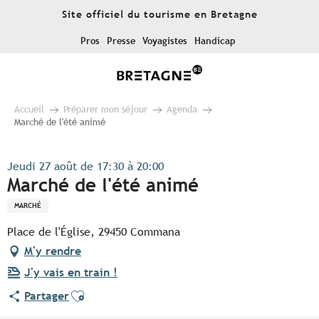
Aller
Site officiel du tourisme en Bretagne
au
contenu
Pros
Presse
Voyagistes
Handicap
principal
Accueil
Préparer mon séjour
Agenda
Marché de l'été animé
Jeudi 27 août de 17:30 à 20:00
Marché de l'été animé
MARCHÉ
Place de l'Église, 29450 Commana
M'y rendre
J'y vais en train !
Ajouter aux favoris
Partager