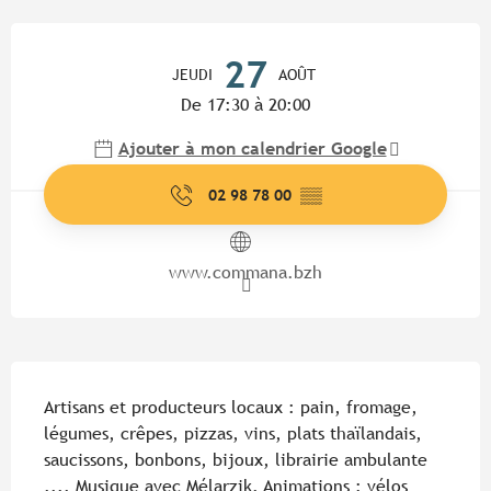
Ouverture et coordonnées
27
JEUDI
AOÛT
De 17:30 à 20:00
Ajouter à mon calendrier Google
02 98 78 00
▒▒
www.commana.bzh
Description
Artisans et producteurs locaux : pain, fromage, 
légumes, crêpes, pizzas, vins, plats thaïlandais, 
saucissons, bonbons, bijoux, librairie ambulante 
.... Musique avec Mélarzik. Animations : vélos 