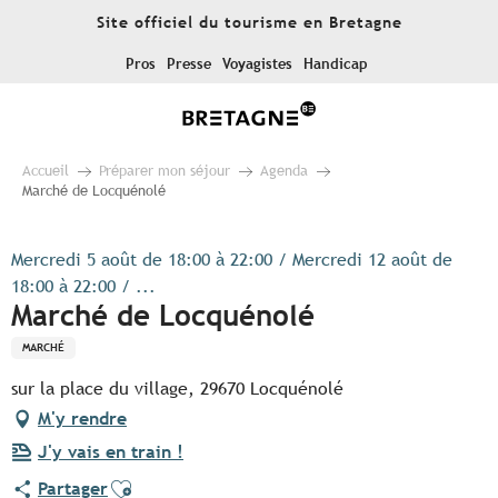
Aller
Site officiel du tourisme en Bretagne
au
contenu
Pros
Presse
Voyagistes
Handicap
principal
Accueil
Préparer mon séjour
Agenda
Marché de Locquénolé
Mercredi 5 août de 18:00 à 22:00 / Mercredi 12 août de
18:00 à 22:00 / ...
Marché de Locquénolé
MARCHÉ
sur la place du village, 29670 Locquénolé
M'y rendre
J'y vais en train !
Ajouter aux favoris
Partager