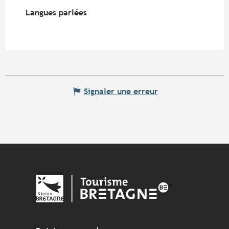
Langues parlées
Langues parlées
Signaler une erreur