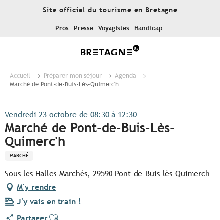
Aller
Site officiel du tourisme en Bretagne
au
contenu
Pros
Presse
Voyagistes
Handicap
principal
Accueil
Préparer mon séjour
Agenda
Marché de Pont-de-Buis-Lès-Quimerc'h
Vendredi 23 octobre de 08:30 à 12:30
Marché de Pont-de-Buis-Lès-
Quimerc'h
MARCHÉ
Sous les Halles-Marchés, 29590 Pont-de-Buis-lès-Quimerch
M'y rendre
J'y vais en train !
Ajouter aux favoris
Partager