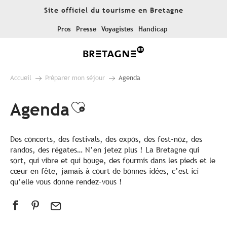
Aller
Site officiel du tourisme en Bretagne
au
contenu
Pros
Presse
Voyagistes
Handicap
principal
Accueil
Préparer mon séjour
Agenda
Agenda
Ajouter aux favoris
Des concerts, des festivals, des expos, des fest-noz, des
randos, des régates… N’en jetez plus ! La Bretagne qui
sort, qui vibre et qui bouge, des fourmis dans les pieds et le
cœur en fête, jamais à court de bonnes idées, c’est ici
qu’elle vous donne rendez-vous !