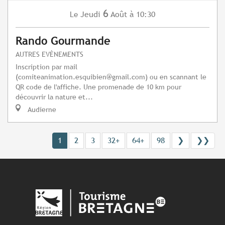
6
Jeudi
Août
à 10:30
Le
Rando Gourmande
AUTRES EVÈNEMENTS
Inscription par mail
(
comiteanimation.esquibien@gmail.com
) ou en scannant le
QR code de l'affiche. Une promenade de 10 km pour
découvrir la nature et...
Audierne
1
2
3
32+
64+
98
❯
❯❯