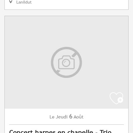
Lanildut
6
Jeudi
Août
Le
Concert harpes en chapelle - Trio