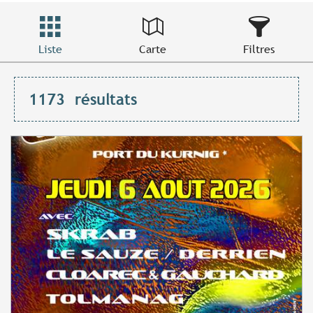
Liste
Carte
Filtres
1173
résultats