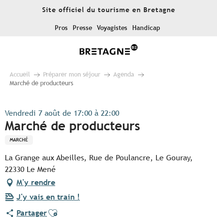
Aller
Site officiel du tourisme en Bretagne
au
contenu
Pros
Presse
Voyagistes
Handicap
principal
Accueil
Préparer mon séjour
Agenda
Marché de producteurs
Vendredi 7 août de 17:00 à 22:00
Marché de producteurs
MARCHÉ
La Grange aux Abeilles, Rue de Poulancre, Le Gouray,
22330 Le Mené
M'y rendre
J'y vais en train !
Ajouter aux favoris
Partager