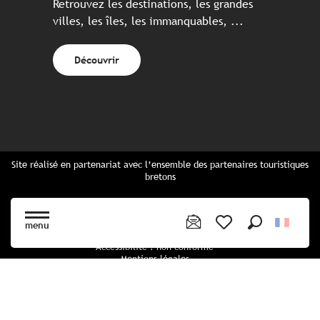
Retrouvez les destinations, les grandes
villes, les îles, les immanquables, ...
Découvrir
Site réalisé en partenariat avec l’ensemble des partenaires touristiques
bretons
Questions fréquentes
Cartes Bretagne & brochures
menu
Plan du site
Recherche
Voir les favoris
Accessibilité : non conforme
Mentions légales
Politique de confidentialité
Politique cookies
Paramètres des cookies
CGU Réservation