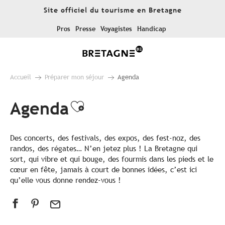
Aller
Site officiel du tourisme en Bretagne
au
contenu
Pros
Presse
Voyagistes
Handicap
principal
Accueil
Préparer mon séjour
Agenda
Agenda
Ajouter aux favoris
Des concerts, des festivals, des expos, des fest-noz, des
randos, des régates… N’en jetez plus ! La Bretagne qui
sort, qui vibre et qui bouge, des fourmis dans les pieds et le
cœur en fête, jamais à court de bonnes idées, c’est ici
qu’elle vous donne rendez-vous !