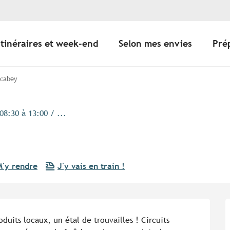
Itinéraires et week-end
Selon mes envies
Pré
ocabey
8:30 à 13:00 / ...
M'y rendre
J'y vais en train !
uits locaux, un étal de trouvailles ! Circuits 