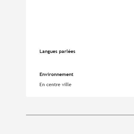
Langues parlées
Langues parlées
Environnement
Environnement
En centre ville