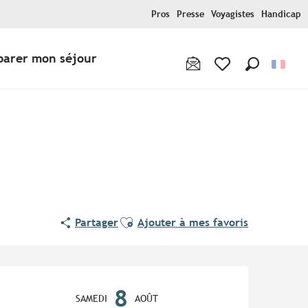
Pros
Presse
Voyagistes
Handicap
parer mon séjour
Recherche
Voir les favoris
Ajouter aux favoris
Partager
Ajouter à mes favoris
Ouverture et coordonnées
8
SAMEDI
AOÛT