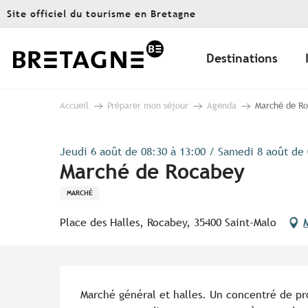
Aller
Site officiel du tourisme en Bretagne
au
contenu
principal
Destinations
Accueil
Préparer mon séjour
Agenda
Marché de R
Jeudi 6 août de 08:30 à 13:00 / Samedi 8 août de 0
Marché de Rocabey
MARCHÉ
Place des Halles, Rocabey, 35400 Saint-Malo
Description
Marché général et halles. Un concentré de prod