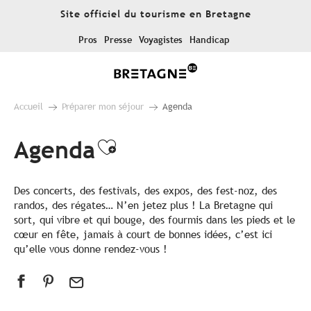
Aller
Site officiel du tourisme en Bretagne
au
contenu
Pros
Presse
Voyagistes
Handicap
principal
Accueil
Préparer mon séjour
Agenda
Agenda
Ajouter aux favoris
Des concerts, des festivals, des expos, des fest-noz, des
randos, des régates… N’en jetez plus ! La Bretagne qui
sort, qui vibre et qui bouge, des fourmis dans les pieds et le
cœur en fête, jamais à court de bonnes idées, c’est ici
qu’elle vous donne rendez-vous !