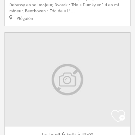
Debussy en sol majeur, Dvorak : Trio « Dumky »n° 4 en mi
mineur, Beethoven : Trio de « L’...
Pléguien
6
Jeudi
Août
à 18:00
Le