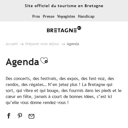
Aller
Site officiel du tourisme en Bretagne
au
contenu
Pros
Presse
Voyagistes
Handicap
principal
Accueil
Préparer mon séjour
Agenda
Agenda
Ajouter aux favoris
Des concerts, des festivals, des expos, des fest-noz, des
randos, des régates… N’en jetez plus ! La Bretagne qui
sort, qui vibre et qui bouge, des fourmis dans les pieds et le
cœur en fête, jamais à court de bonnes idées, c’est ici
qu’elle vous donne rendez-vous !