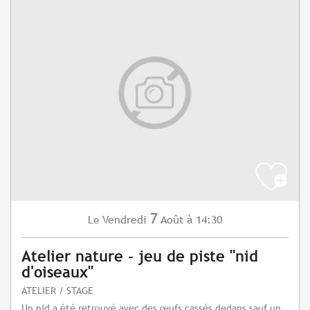
7
Vendredi
Août
à 14:30
Le
Atelier nature - jeu de piste "nid
d'oiseaux"
ATELIER / STAGE
Un nid a été retrouvé avec des œufs cassés dedans sauf un