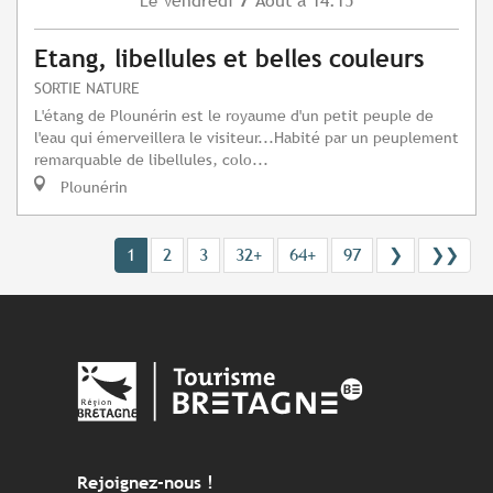
Vendredi
Août
à 14:15
Le
Etang, libellules et belles couleurs
SORTIE NATURE
L'étang de Plounérin est le royaume d'un petit peuple de
l'eau qui émerveillera le visiteur...Habité par un peuplement
remarquable de libellules, colo...
Plounérin
1
2
3
32+
64+
97
❯
❯❯
Rejoignez-nous !