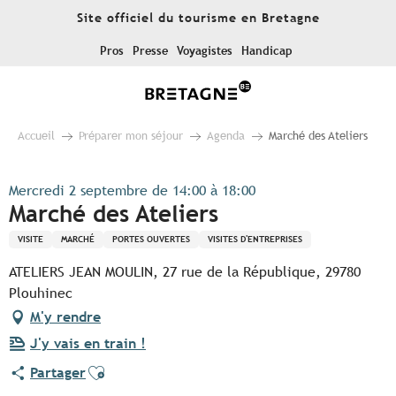
Aller
Site officiel du tourisme en Bretagne
au
contenu
Pros
Presse
Voyagistes
Handicap
principal
Accueil
Préparer mon séjour
Agenda
Marché des Ateliers
Mercredi 2 septembre de 14:00 à 18:00
Marché des Ateliers
VISITE
MARCHÉ
PORTES OUVERTES
VISITES D'ENTREPRISES
ATELIERS JEAN MOULIN, 27 rue de la République, 29780
Plouhinec
M'y rendre
J'y vais en train !
Ajouter aux favoris
Partager