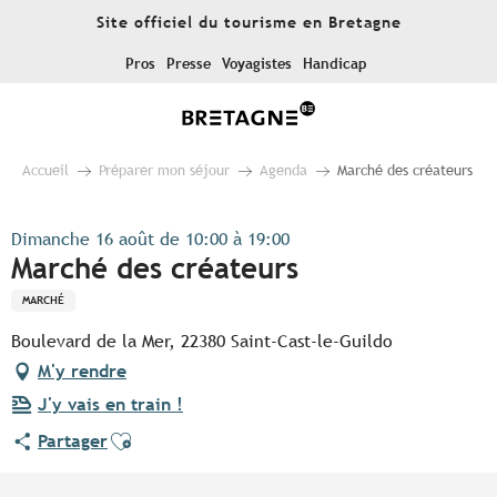
Aller
Site officiel du tourisme en Bretagne
au
contenu
Pros
Presse
Voyagistes
Handicap
principal
Accueil
Préparer mon séjour
Agenda
Marché des créateurs
Dimanche 16 août de 10:00 à 19:00
Marché des créateurs
MARCHÉ
Boulevard de la Mer, 22380 Saint-Cast-le-Guildo
M'y rendre
J'y vais en train !
Ajouter aux favoris
Partager