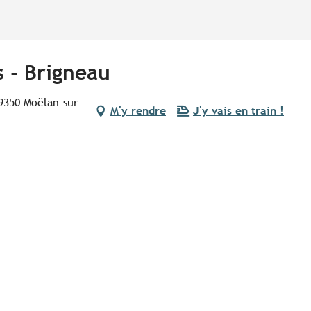
 - Brigneau
29350 Moëlan-sur-
M'y rendre
J'y vais en train !