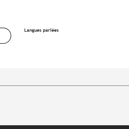
Langues parlées
Langues parlées