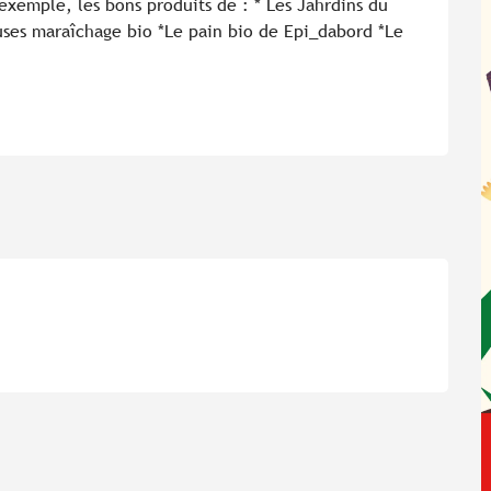
exemple, les bons produits de : * Les Jahrdins du 
uses maraîchage bio *Le pain bio de Epi_dabord *Le 