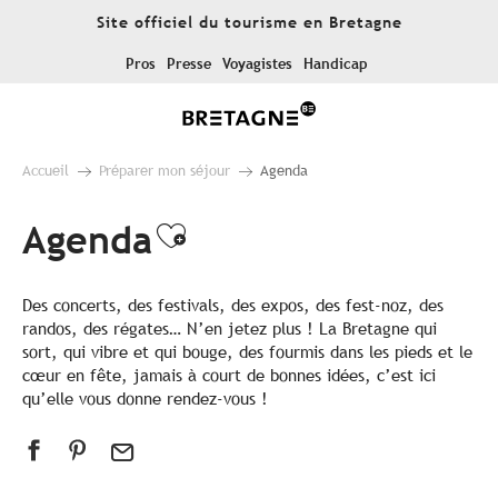
Aller
Site officiel du tourisme en Bretagne
au
contenu
Pros
Presse
Voyagistes
Handicap
principal
Accueil
Préparer mon séjour
Agenda
Agenda
Ajouter aux favoris
Des concerts, des festivals, des expos, des fest-noz, des
randos, des régates… N’en jetez plus ! La Bretagne qui
sort, qui vibre et qui bouge, des fourmis dans les pieds et le
cœur en fête, jamais à court de bonnes idées, c’est ici
qu’elle vous donne rendez-vous !