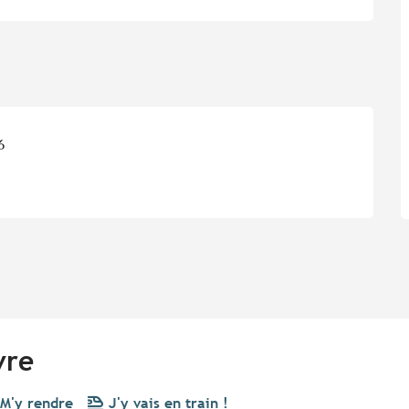
6
vre
M'y rendre
J'y vais en train !