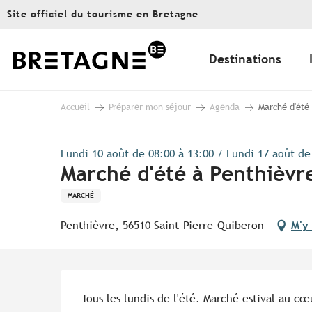
Aller
Site officiel du tourisme en Bretagne
au
contenu
principal
Destinations
Accueil
Préparer mon séjour
Agenda
Marché d'été
Lundi 10 août de 08:00 à 13:00 / Lundi 17 août de 
Marché d'été à Penthièvr
MARCHÉ
Penthièvre, 56510 Saint-Pierre-Quiberon
M'y
Description
Tous les lundis de l'été. Marché estival au cœ