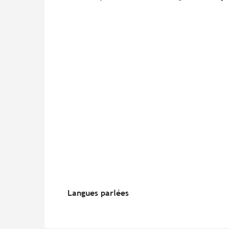
Langues parlées
Langues parlées