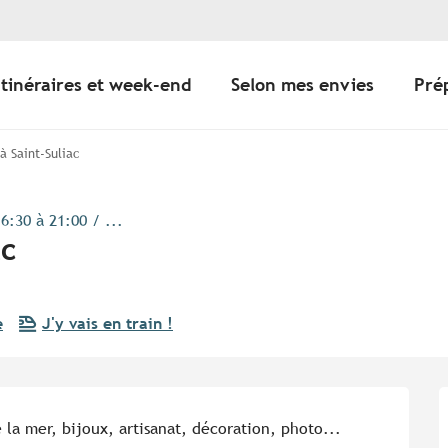
Itinéraires et week-end
Selon mes envies
Pré
à Saint-Suliac
6:30 à 21:00 / ...
ac
e
J'y vais en train !
e la mer, bijoux, artisanat, décoration, photo... 