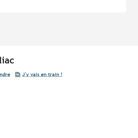
liac
endre
J'y vais en train !