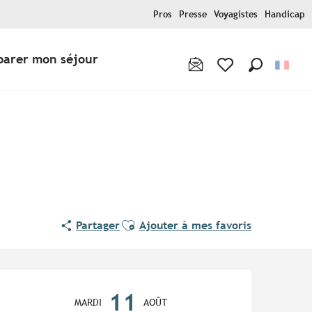
Pros
Presse
Voyagistes
Handicap
parer mon séjour
Recherche
Voir les favoris
Ajouter aux favoris
Partager
Ajouter à mes favoris
Ouverture et coordonnées
11
MARDI
AOÛT