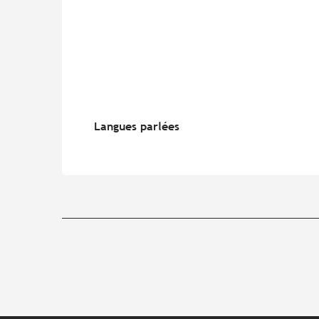
Langues parlées
Langues parlées