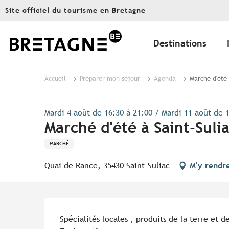
Aller
Site officiel du tourisme en Bretagne
au
contenu
principal
Destinations
Accueil
Préparer mon séjour
Agenda
Marché d'été 
Mardi 4 août de 16:30 à 21:00 / Mardi 11 août de 1
Marché d'été à Saint-Suli
MARCHÉ
Quai de Rance, 35430 Saint-Suliac
M'y rendr
Description
Spécialités locales , produits de la terre et d