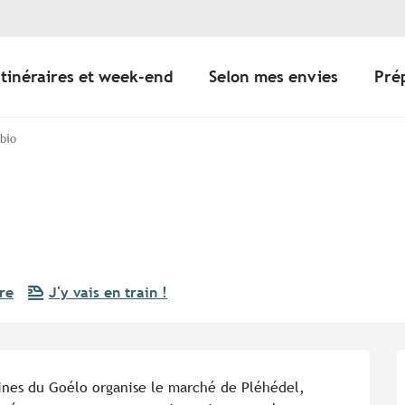
Itinéraires et week-end
Selon mes envies
Pré
 bio
re
J'y vais en train !
aines du Goélo organise le marché de Pléhédel, 