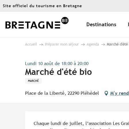
Aller
Site officiel du tourisme en Bretagne
au
contenu
principal
Destinations
Accueil
Préparer mon séjour
Agenda
Marché d'été
Lundi 10 août de 18:00 à 20:00
Marché d'été bio
MARCHÉ
Place de la Liberté, 22290 Pléhédel
M'y rend
Description
Chaque lundi de juillet, l’association Les Gr