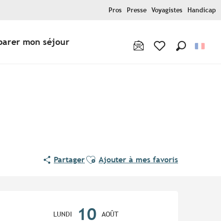
Pros
Presse
Voyagistes
Handicap
parer mon séjour
Recherche
Voir les favoris
Ajouter aux favoris
Partager
Ajouter à mes favoris
Ouverture et coordonnées
10
LUNDI
AOÛT