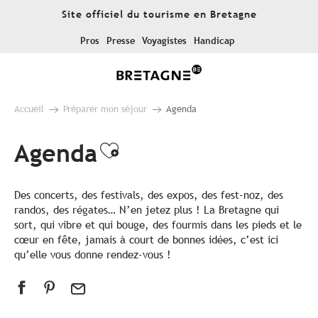
Aller
Site officiel du tourisme en Bretagne
au
contenu
Pros
Presse
Voyagistes
Handicap
principal
Accueil
Préparer mon séjour
Agenda
Agenda
Ajouter aux favoris
Des concerts, des festivals, des expos, des fest-noz, des
randos, des régates… N’en jetez plus ! La Bretagne qui
sort, qui vibre et qui bouge, des fourmis dans les pieds et le
cœur en fête, jamais à court de bonnes idées, c’est ici
qu’elle vous donne rendez-vous !