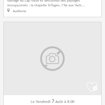
sauvage du Cap-Sizun et découvrez des paysages
insoupçonnés : la chapelle StTugen, l’Ile aux Vach...
Audierne
7
Vendredi
Août
à 8:00
Le