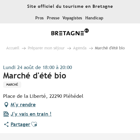
Aller
Site officiel du tourisme en Bretagne
au
contenu
Pros
Presse
Voyagistes
Handicap
principal
Accueil
Préparer mon séjour
Agenda
Marché d'été bio
Lundi 24 août de 18:00 à 20:00
Marché d'été bio
MARCHÉ
Place de la Liberté, 22290 Pléhédel
M'y rendre
J'y vais en train !
Ajouter aux favoris
Partager