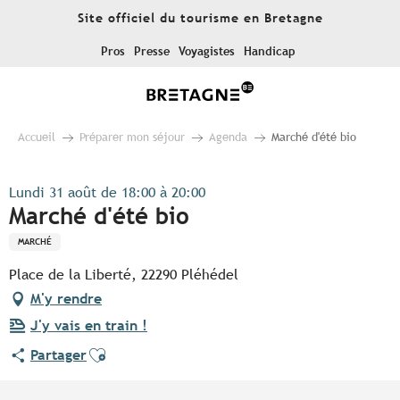
Aller
Site officiel du tourisme en Bretagne
au
contenu
Pros
Presse
Voyagistes
Handicap
principal
Accueil
Préparer mon séjour
Agenda
Marché d'été bio
Lundi 31 août de 18:00 à 20:00
Marché d'été bio
MARCHÉ
Place de la Liberté, 22290 Pléhédel
M'y rendre
J'y vais en train !
Ajouter aux favoris
Partager