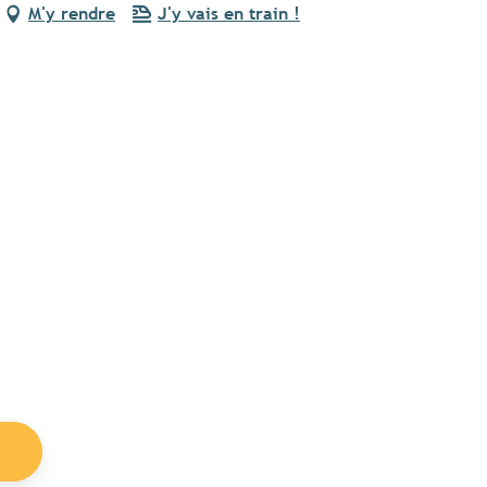
M'y rendre
J'y vais en train !