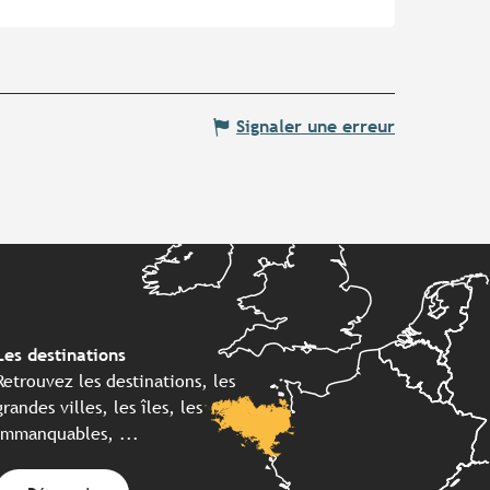
Signaler une erreur
Les destinations
Retrouvez les destinations, les
grandes villes, les îles, les
immanquables, ...