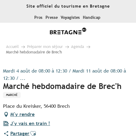
Aller
Site officiel du tourisme en Bretagne
au
contenu
Pros
Presse
Voyagistes
Handicap
principal
Accueil
Préparer mon séjour
Agenda
Marché hebdomadaire de Brec'h
Mardi 4 août de 08:00 à 12:30 / Mardi 11 août de 08:00 à
12:30 / ...
Marché hebdomadaire de Brec'h
MARCHÉ
Place du Kreisker, 56400 Brech
M'y rendre
J'y vais en train !
Ajouter aux favoris
Partager