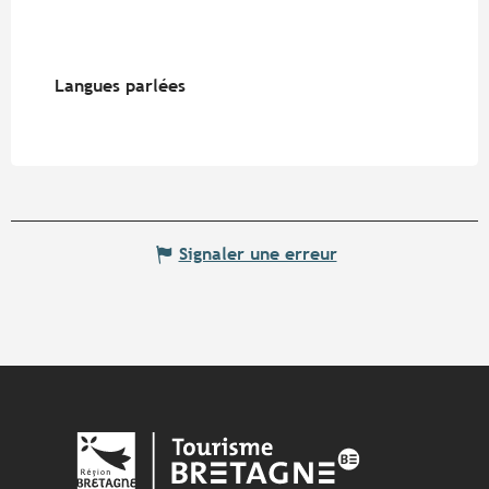
Langues parlées
Langues parlées
Signaler une erreur