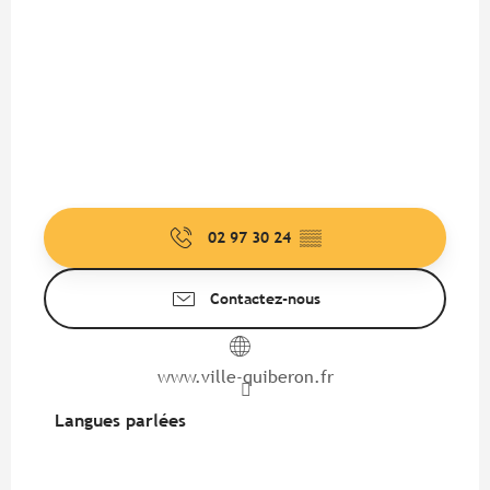
02 97 30 24
▒▒
Contactez-nous
www.ville-quiberon.fr
Langues parlées
Langues parlées