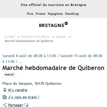
Aller
Site officiel du tourisme en Bretagne
au
contenu
Pros
Presse
Voyagistes
Handicap
principal
Accueil
Préparer mon séjour
Agenda
Marché hebdomadaire de Quiberon
Samedi 8 août de 08:00 à 13:00 / Samedi 15 août de 08:00
à 13:00 / ...
Marché hebdomadaire de Quiberon
MARCHÉ
Place du Varquez, 56170 Quiberon
M'y rendre
J'y vais en train !
Ajouter aux favoris
Partager