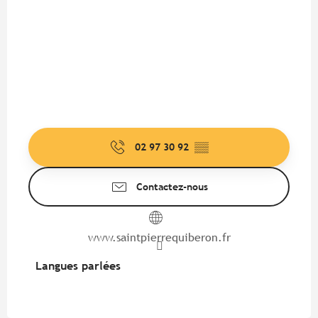
02 97 30 92
▒▒
Contactez-nous
www.saintpierrequiberon.fr
Langues parlées
Langues parlées