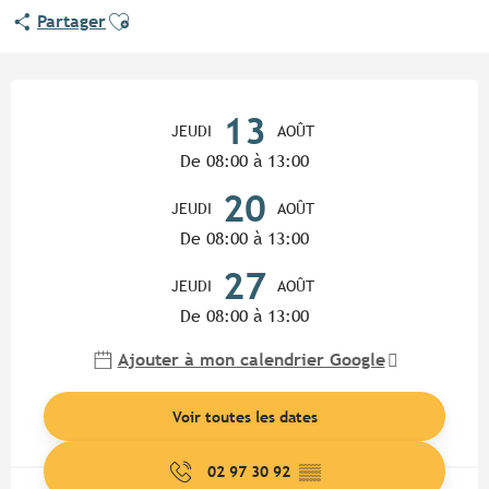
Ajouter aux favoris
Partager
Ouverture et coordonnées
13
JEUDI
AOÛT
De 08:00 à 13:00
20
JEUDI
AOÛT
De 08:00 à 13:00
27
JEUDI
AOÛT
De 08:00 à 13:00
Ajouter à mon calendrier Google
Voir toutes les dates
02 97 30 92
▒▒