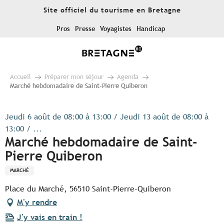
Aller
Site officiel du tourisme en Bretagne
au
contenu
Pros
Presse
Voyagistes
Handicap
principal
Accueil
Préparer mon séjour
Agenda
Marché hebdomadaire de Saint-Pierre Quiberon
Jeudi 6 août de 08:00 à 13:00 / Jeudi 13 août de 08:00 à
13:00 / ...
Marché hebdomadaire de Saint-
Pierre Quiberon
MARCHÉ
Place du Marché, 56510 Saint-Pierre-Quiberon
M'y rendre
J'y vais en train !