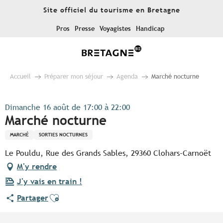
Aller
Site officiel du tourisme en Bretagne
au
contenu
Pros
Presse
Voyagistes
Handicap
principal
Accueil
Préparer mon séjour
Agenda
Marché nocturne
Dimanche 16 août de 17:00 à 22:00
Marché nocturne
MARCHÉ
SORTIES NOCTURNES
Le Pouldu, Rue des Grands Sables, 29360 Clohars-Carnoët
M'y rendre
J'y vais en train !
Ajouter aux favoris
Partager