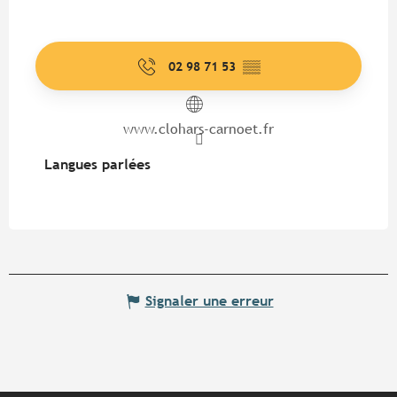
02 98 71 53
▒▒
www.clohars-carnoet.fr
Langues parlées
Langues parlées
Signaler une erreur