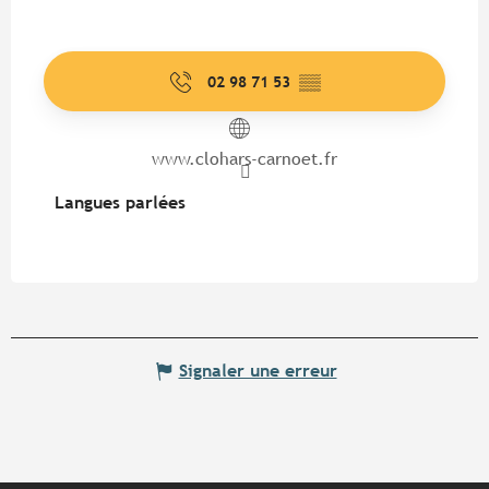
02 98 71 53
▒▒
www.clohars-carnoet.fr
Langues parlées
Langues parlées
Signaler une erreur