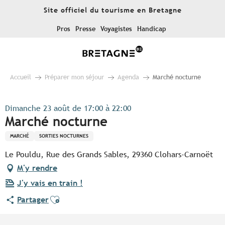
Aller
Site officiel du tourisme en Bretagne
au
contenu
Pros
Presse
Voyagistes
Handicap
principal
Accueil
Préparer mon séjour
Agenda
Marché nocturne
Dimanche 23 août de 17:00 à 22:00
Marché nocturne
MARCHÉ
SORTIES NOCTURNES
Le Pouldu, Rue des Grands Sables, 29360 Clohars-Carnoët
M'y rendre
J'y vais en train !
Ajouter aux favoris
Partager