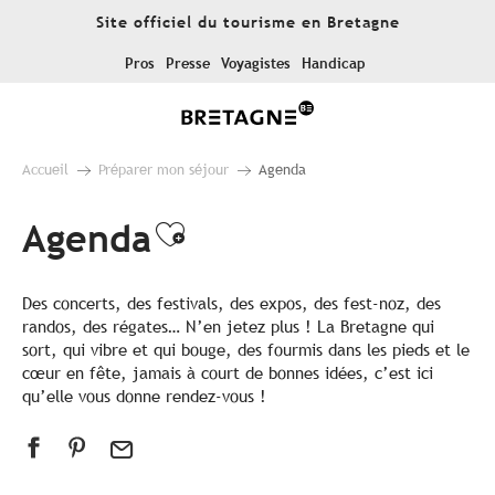
Aller
Site officiel du tourisme en Bretagne
au
contenu
Pros
Presse
Voyagistes
Handicap
principal
Accueil
Préparer mon séjour
Agenda
Agenda
Ajouter aux favoris
Des concerts, des festivals, des expos, des fest-noz, des
randos, des régates… N’en jetez plus ! La Bretagne qui
sort, qui vibre et qui bouge, des fourmis dans les pieds et le
cœur en fête, jamais à court de bonnes idées, c’est ici
qu’elle vous donne rendez-vous !