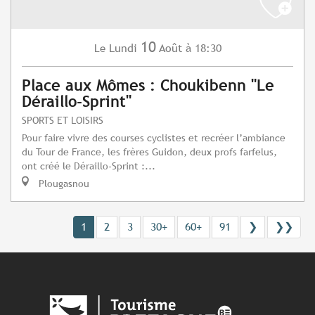
10
Lundi
Août
à 18:30
Le
Place aux Mômes : Choukibenn "Le
Déraillo-Sprint"
SPORTS ET LOISIRS
Pour faire vivre des courses cyclistes et recréer l’ambiance
du Tour de France, les frères Guidon, deux profs farfelus,
ont créé le Déraillo-Sprint :...
Plougasnou
1
2
3
30+
60+
91
❯
❯❯