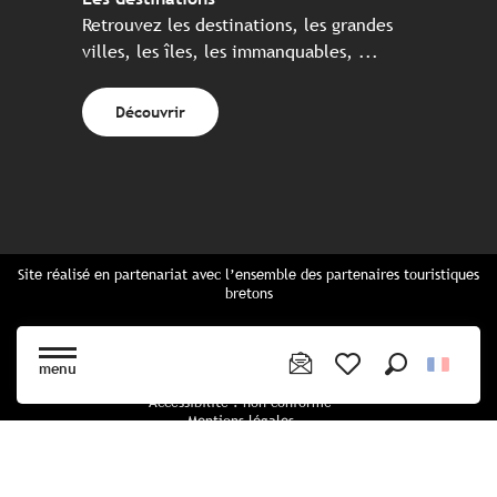
Retrouvez les destinations, les grandes
villes, les îles, les immanquables, ...
Découvrir
Site réalisé en partenariat avec l’ensemble des partenaires touristiques
bretons
Questions fréquentes
Cartes Bretagne & brochures
menu
Plan du site
Recherche
Voir les favoris
Accessibilité : non conforme
Mentions légales
Politique de confidentialité
Politique cookies
Paramètres des cookies
CGU Réservation