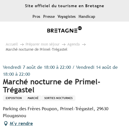
Aller
Site officiel du tourisme en Bretagne
au
contenu
Pros
Presse
Voyagistes
Handicap
principal
Accueil
Préparer mon séjour
Agenda
Marché nocturne de Primel-Trégastel
Vendredi 7 août de 18:00 à 22:00 / Vendredi 14 août de
18:00 à 22:00
Marché nocturne de Primel-
Trégastel
EXPOSITION
MARCHÉ
SORTIES NOCTURNES
Parking des Frères Poupon, Primel-Trégastel, 29630
Plougasnou
M'y rendre