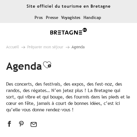
Aller
Site officiel du tourisme en Bretagne
au
contenu
Pros
Presse
Voyagistes
Handicap
principal
Accueil
Préparer mon séjour
Agenda
Agenda
Ajouter aux favoris
Des concerts, des festivals, des expos, des fest-noz, des
randos, des régates… N’en jetez plus ! La Bretagne qui
sort, qui vibre et qui bouge, des fourmis dans les pieds et le
cœur en fête, jamais à court de bonnes idées, c’est ici
qu’elle vous donne rendez-vous !