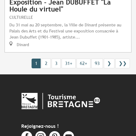
Exposition - Jean DUBUFFET "La
Houle du virtuel"
CULTURELLE
Du 31 mai au 20 septembre, la Ville de Dinard présente au
Palais des Arts et du Festival une exposition consacrée à
Jean Dubuffet (1901-1985), artiste...
Dinard
1
2
3
31+
62+
93
❯
❯❯
Rejoignez-nous !