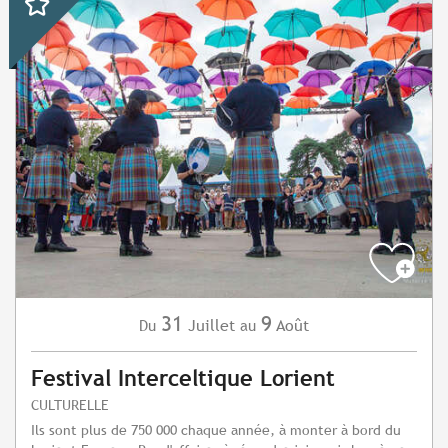
31
9
Juillet
Août
Du
au
Festival Interceltique Lorient
CULTURELLE
Ils sont plus de 750 000 chaque année, à monter à bord du