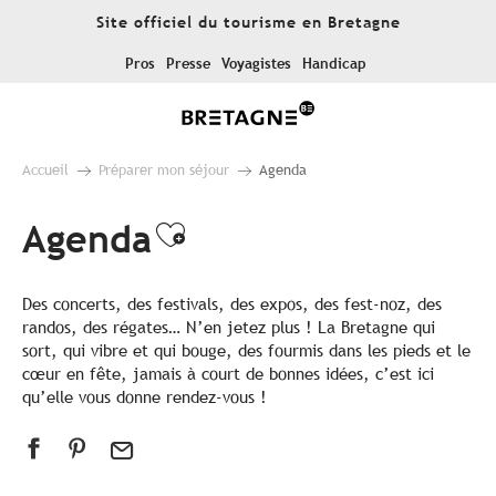
Aller
Site officiel du tourisme en Bretagne
au
contenu
Pros
Presse
Voyagistes
Handicap
principal
Accueil
Préparer mon séjour
Agenda
Agenda
Ajouter aux favoris
Des concerts, des festivals, des expos, des fest-noz, des
randos, des régates… N’en jetez plus ! La Bretagne qui
sort, qui vibre et qui bouge, des fourmis dans les pieds et le
cœur en fête, jamais à court de bonnes idées, c’est ici
qu’elle vous donne rendez-vous !