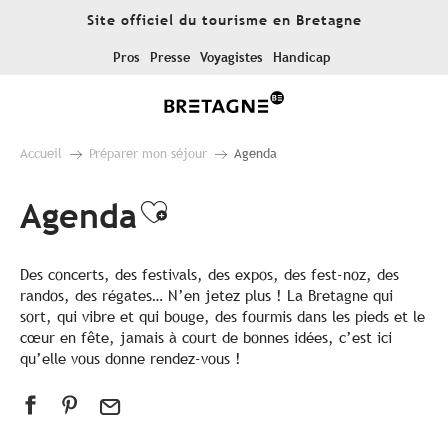
Aller
Site officiel du tourisme en Bretagne
au
contenu
Pros
Presse
Voyagistes
Handicap
principal
Accueil
Préparer mon séjour
Agenda
Agenda
Ajouter aux favoris
Des concerts, des festivals, des expos, des fest-noz, des
randos, des régates… N’en jetez plus ! La Bretagne qui
sort, qui vibre et qui bouge, des fourmis dans les pieds et le
cœur en fête, jamais à court de bonnes idées, c’est ici
qu’elle vous donne rendez-vous !