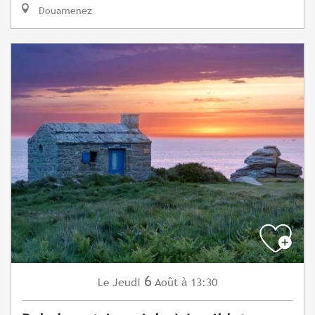
Douarnenez
6
Jeudi
Août
à 13:30
Le