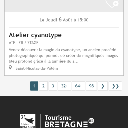
6
Jeudi
Août
à 15:00
Le
Atelier cyanotype
ATELIER / STAGE
Venez découvrir la magie du cyanotype, un ancien procédé
photographique qui permet de créer de magnifiques images
bleu profond grâce à la lumière du s...
Saint-Nicolas-du-Pélem
1
2
3
32+
64+
98
❯
❯❯