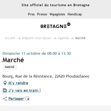
Aller
Site officiel du tourisme en Bretagne
au
contenu
Pros
Presse
Voyagistes
Handicap
principal
Accueil
Préparer mon séjour
Agenda
Marché
Dimanche 11 octobre de 08:00 à 13:30
Marché
MARCHÉ
Bourg, Rue de la Résistance, 22620 Ploubazlanec
M'y rendre
J'y vais en train !
Ajouter aux favoris
Partager