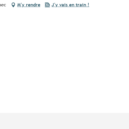
nec
M'y rendre
J'y vais en train !