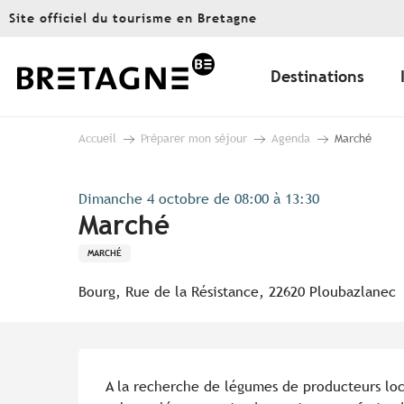
Aller
Site officiel du tourisme en Bretagne
au
contenu
principal
Destinations
Accueil
Préparer mon séjour
Agenda
Marché
Dimanche 4 octobre de 08:00 à 13:30
Marché
MARCHÉ
Bourg, Rue de la Résistance, 22620 Ploubazlanec
Description
A la recherche de légumes de producteurs lo