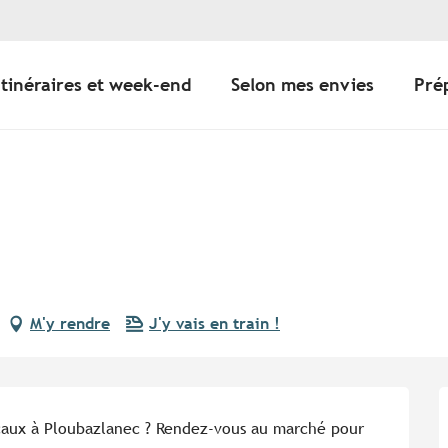
Itinéraires et week-end
Selon mes envies
Pré
M'y rendre
J'y vais en train !
caux à Ploubazlanec ? Rendez-vous au marché pour 