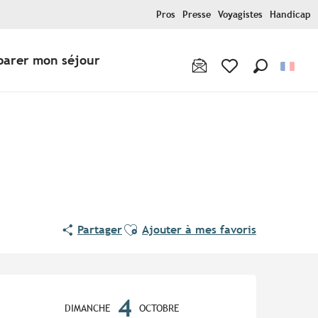
Pros
Presse
Voyagistes
Handicap
parer mon séjour
Recherche
Voir les favoris
Ajouter aux favoris
Partager
Ajouter à mes favoris
Ouverture et coordonnées
4
DIMANCHE
OCTOBRE