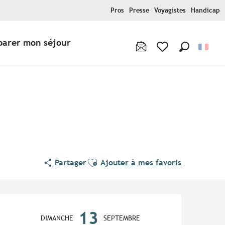
Pros
Presse
Voyagistes
Handicap
parer mon séjour
Recherche
Voir les favoris
Ajouter aux favoris
Partager
Ajouter à mes favoris
Ouverture et coordonnées
13
DIMANCHE
SEPTEMBRE