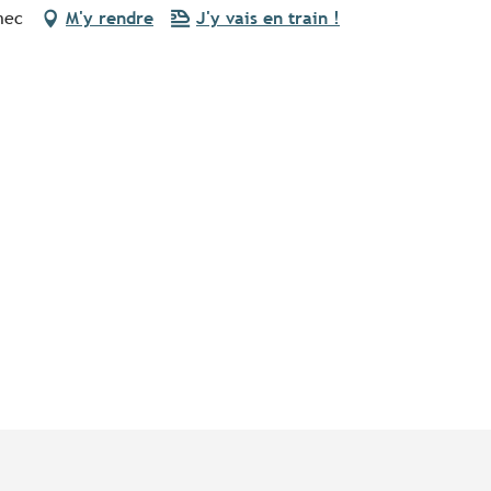
nec
M'y rendre
J'y vais en train !