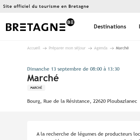
Aller
Site officiel du tourisme en Bretagne
au
contenu
principal
Destinations
Accueil
Préparer mon séjour
Agenda
Marché
Dimanche 13 septembre de 08:00 à 13:30
Marché
MARCHÉ
Bourg, Rue de la Résistance, 22620 Ploubazlanec
Description
A la recherche de légumes de producteurs lo