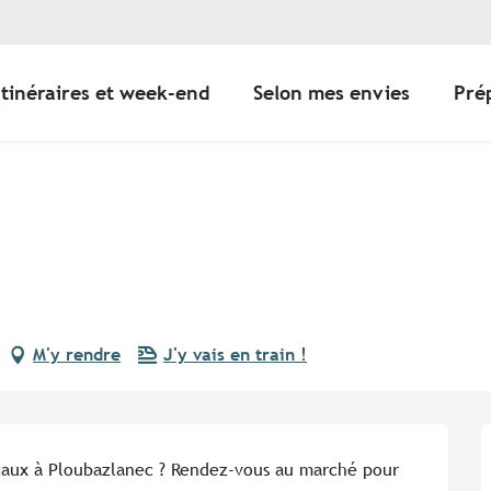
Itinéraires et week-end
Selon mes envies
Pré
M'y rendre
J'y vais en train !
caux à Ploubazlanec ? Rendez-vous au marché pour 