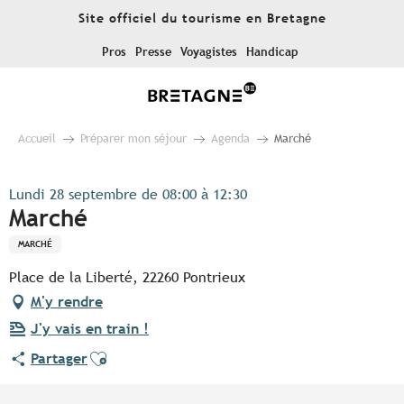
Aller
Site officiel du tourisme en Bretagne
au
contenu
Pros
Presse
Voyagistes
Handicap
principal
Accueil
Préparer mon séjour
Agenda
Marché
Lundi 28 septembre de 08:00 à 12:30
Marché
MARCHÉ
Place de la Liberté, 22260 Pontrieux
M'y rendre
J'y vais en train !
Ajouter aux favoris
Partager