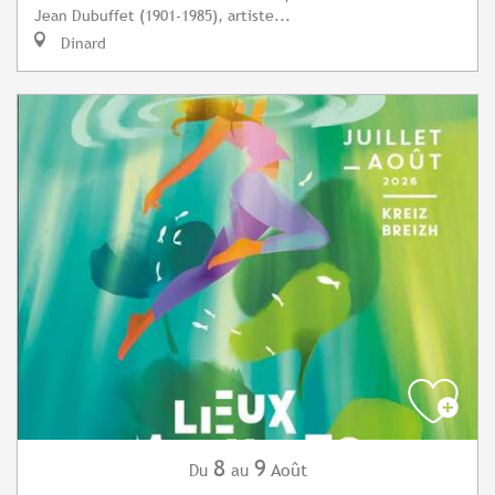
Jean Dubuffet (1901-1985), artiste...
Dinard
8
9
Août
Du
au