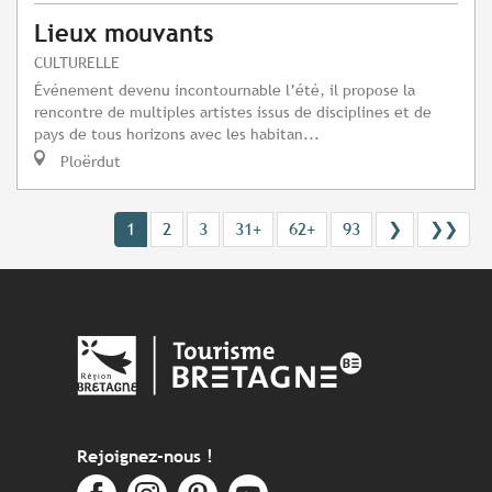
Lieux mouvants
CULTURELLE
Événement devenu incontournable l’été, il propose la
rencontre de multiples artistes issus de disciplines et de
pays de tous horizons avec les habitan...
Ploërdut
1
2
3
31+
62+
93
❯
❯❯
Rejoignez-nous !