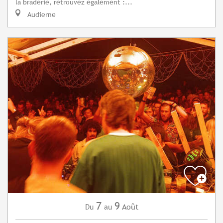
la braderie, retrouvez également :...
Audierne
7
9
Août
Du
au