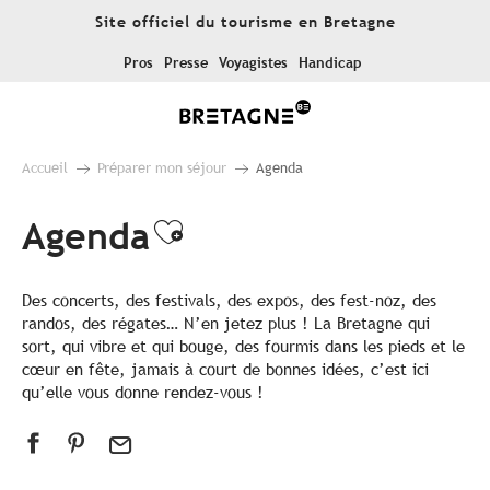
Aller
Site officiel du tourisme en Bretagne
au
contenu
Pros
Presse
Voyagistes
Handicap
principal
Accueil
Préparer mon séjour
Agenda
Agenda
Ajouter aux favoris
Des concerts, des festivals, des expos, des fest-noz, des
randos, des régates… N’en jetez plus ! La Bretagne qui
sort, qui vibre et qui bouge, des fourmis dans les pieds et le
cœur en fête, jamais à court de bonnes idées, c’est ici
qu’elle vous donne rendez-vous !