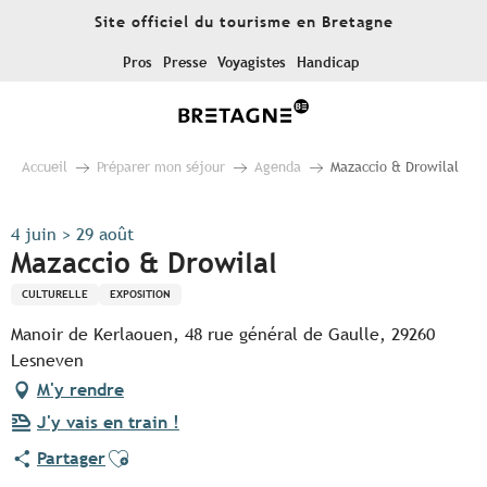
Aller
Site officiel du tourisme en Bretagne
au
contenu
Pros
Presse
Voyagistes
Handicap
principal
Accueil
Préparer mon séjour
Agenda
Mazaccio & Drowilal
4 juin > 29 août
Mazaccio & Drowilal
CULTURELLE
EXPOSITION
Manoir de Kerlaouen, 48 rue général de Gaulle, 29260
Lesneven
M'y rendre
J'y vais en train !
Ajouter aux favoris
Partager