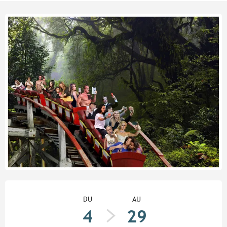
Ouverture et coordonnées
DU
AU
4
29