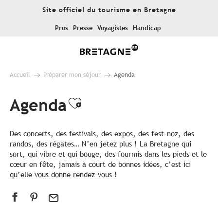
Aller
Site officiel du tourisme en Bretagne
au
contenu
Pros
Presse
Voyagistes
Handicap
principal
Accueil
Préparer mon séjour
Agenda
Agenda
Ajouter aux favoris
Des concerts, des festivals, des expos, des fest-noz, des
randos, des régates… N’en jetez plus ! La Bretagne qui
sort, qui vibre et qui bouge, des fourmis dans les pieds et le
cœur en fête, jamais à court de bonnes idées, c’est ici
qu’elle vous donne rendez-vous !